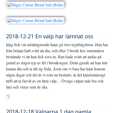
2018-12-21 En valp har lämnat oss
Idag fick vår mörktigrerade hane gå över regnbågsbron. Han har
från början haft svårt att dia, och efter 3 besök hos veterinären
bestämde vi att han fick sova in. Han hade svårt att andas på
grund av något typ av fel i bröstkorgen. Detta gjorde att han inte
kunna dia och ta till sig föda. Även om vi bara har känt honom
några dagar och det är vi som tar beslutet, är det känslomässigt
tufft att ta farväl av en liten valp… Övriga valpar mår bra och
äter och växer som de ska.
2018-12-18 Valparna 1 dag gamla