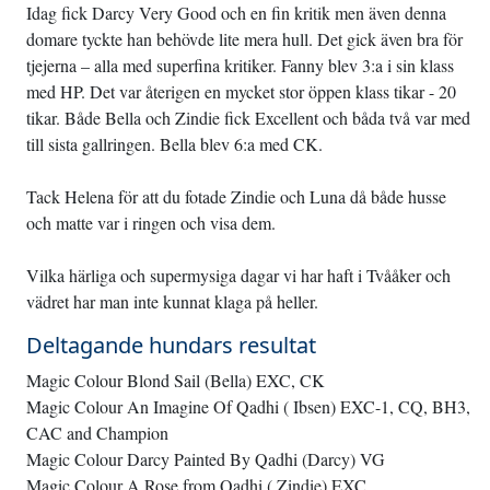
Idag fick Darcy Very Good och en fin kritik men även denna
domare tyckte han behövde lite mera hull. Det gick även bra för
tjejerna – alla med superfina kritiker. Fanny blev 3:a i sin klass
med HP. Det var återigen en mycket stor öppen klass tikar - 20
tikar. Både Bella och Zindie fick Excellent och båda två var med
till sista gallringen. Bella blev 6:a med CK.
Tack Helena för att du fotade Zindie och Luna då både husse
och matte var i ringen och visa dem.
Vilka härliga och supermysiga dagar vi har haft i Tvååker och
vädret har man inte kunnat klaga på heller.
Deltagande hundars resultat
Magic Colour Blond Sail (Bella) EXC, CK
Magic Colour An Imagine Of Qadhi ( Ibsen) EXC-1, CQ, BH3,
CAC and Champion
Magic Colour Darcy Painted By Qadhi (Darcy) VG
Magic Colour A Rose from Qadhi ( Zindie) EXC