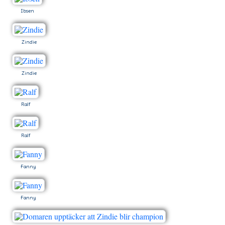
Ibsen
Zindie
Zindie
Ralf
Ralf
Fanny
Fanny