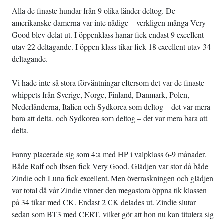
Alla de finaste hundar från 9 olika länder deltog. De
amerikanske damerna var inte nådige – verkligen många Very
Good blev delat ut. I öppenklass hanar fick endast 9 excellent
utav 22 deltagande. I öppen klass tikar fick 18 excellent utav 34
deltagande.
Vi hade inte så stora förväntningar eftersom det var de finaste
whippets från Sverige, Norge, Finland, Danmark, Polen,
Nederländerna, Italien och Sydkorea som deltog – det var mera
bara att delta. och Sydkorea som deltog – det var mera bara att
delta.
Fanny placerade sig som 4:a med HP i valpklass 6-9 månader.
Både Ralf och Ibsen fick Very Good. Glädjen var stor då både
Zindie och Luna fick excellent. Men överraskningen och glädjen
var total då vår Zindie vinner den megastora öppna tik klassen
på 34 tikar med CK. Endast 2 CK delades ut. Zindie slutar
sedan som BT3 med CERT, vilket gör att hon nu kan titulera sig