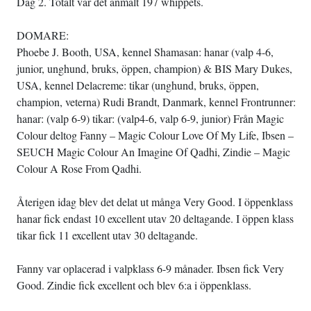
Dag 2. Totalt var det anmält 197 whippets.
DOMARE:
Phoebe J. Booth, USA, kennel Shamasan: hanar (valp 4-6,
junior, unghund, bruks, öppen, champion) & BIS Mary Dukes,
USA, kennel Delacreme: tikar (unghund, bruks, öppen,
champion, veterna) Rudi Brandt, Danmark, kennel Frontrunner:
hanar: (valp 6-9) tikar: (valp4-6, valp 6-9, junior) Från Magic
Colour deltog Fanny – Magic Colour Love Of My Life, Ibsen –
SEUCH Magic Colour An Imagine Of Qadhi, Zindie – Magic
Colour A Rose From Qadhi.
Återigen idag blev det delat ut många Very Good. I öppenklass
hanar fick endast 10 excellent utav 20 deltagande. I öppen klass
tikar fick 11 excellent utav 30 deltagande.
Fanny var oplacerad i valpklass 6-9 månader. Ibsen fick Very
Good. Zindie fick excellent och blev 6:a i öppenklass.