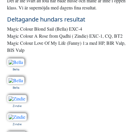
Det är lite svårt att fota när både husse och matte är inne i öppen
klass. Vi är supernöjda med dagens fina resultat.
Deltagande hundars resultat
Magic Colour Blond Sail (Bella) EXC-4
Magic Colour A Rose from Qadhi ( Zindie) EXC-1, CQ, BT2
Magic Colour Love Of My Life (Fanny) 1:a med HP, BIR Valp,
BIS Valp
Bella
Bella
Zindie
Zindie