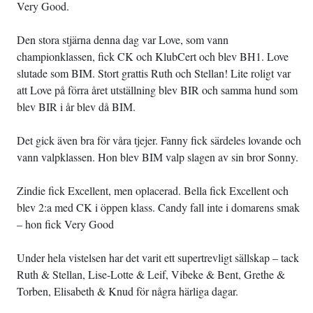
Very Good.
Den stora stjärna denna dag var Love, som vann
championklassen, fick CK och KlubCert och blev BH1. Love
slutade som BIM. Stort grattis Ruth och Stellan! Lite roligt var
att Love på förra året utställning blev BIR och samma hund som
blev BIR i år blev då BIM.
Det gick även bra för våra tjejer. Fanny fick särdeles lovande och
vann valpklassen. Hon blev BIM valp slagen av sin bror Sonny.
Zindie fick Excellent, men oplacerad. Bella fick Excellent och
blev 2:a med CK i öppen klass. Candy fall inte i domarens smak
– hon fick Very Good
Under hela vistelsen har det varit ett supertrevligt sällskap – tack
Ruth & Stellan, Lise-Lotte & Leif, Vibeke & Bent, Grethe &
Torben, Elisabeth & Knud för några härliga dagar.