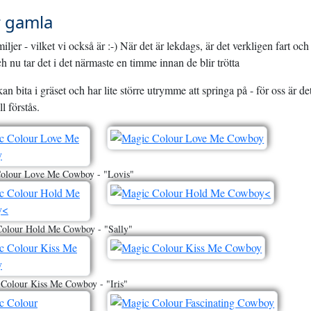
r gamla
iljer - vilket vi också är :-) När det är lekdags, är det verkligen fart och 
ch nu tar det i det närmaste en timme innan de blir trötta
an bita i gräset och har lite större utrymme att springa på - för oss är de
l förstås.
olour Love Me Cowboy - "Lovis"
olour Hold Me Cowboy - "Sally"
Colour Kiss Me Cowboy - "Iris"