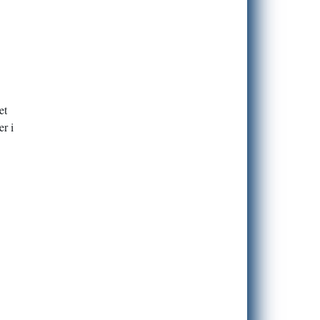
et
er i