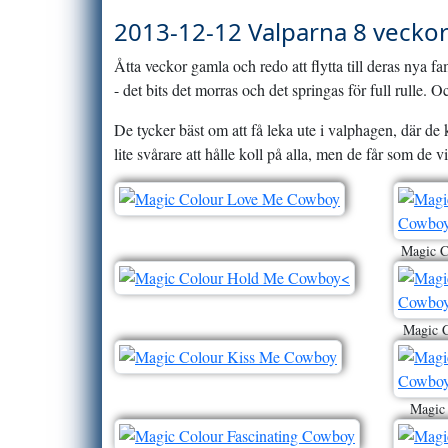
2013-12-12 Valparna 8 vecko
Åtta veckor gamla och redo att flytta till deras nya fam
- det bits det morras och det springas för full rulle. O
De tycker bäst om att få leka ute i valphagen, där de k
lite svårare att hålle koll på alla, men de får som de vil
Magic C
Magic C
Magic 