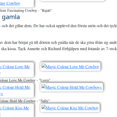
lour Fascinating Cowboy - "Rajah"
r gamla
- och det gillar dem. De har också upplevd den första snön och det tyck
av dem har börjat gå till dörren och gnälla när de ska göra ifrån sig and
man ska kissa. Tack Annette och Richard förhjälpen med fotande av 7-vec
olour Love Me Cowboy - "Lovis"
olour Hold Me Cowboy - "Sally"