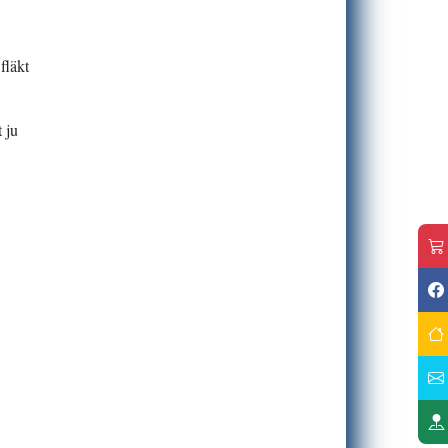
2026-03-10 Vi har en ledig valp
2026-02-28 SKK Elmia - Jönköping
2026-02-25 Viking-kullen 4 år
fläkt
2026-02-23 Hot-kullen 11 år
2026-02-21 Ringträning i Västbo
t ju
Hundhall
2026-02-16 Zindie 22 månader
2026-02-15 Bella och hennes barn
2026-02-15 Ringträning i Västbo
Hundhall
2026-02-14 Sonnys familj på besök
2026-02-12 Sonny och Fanny i snön
2026-02-06 Lek i snön
2026-02-02 Jazzo-kullen 16 år
2026-01-31 Valparna Sonny och Fanny
2026-01-31 Sjätte valpen flyttar