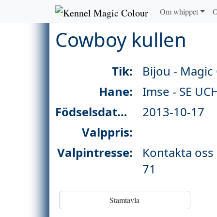
Om whippet
O
Cowboy kullen
Tik:
Bijou - Magic
Hane:
Imse - SE UC
Födselsdatum:
2013-10-17
Valppris:
Valpintresse:
Kontakta oss
71
Stamtavla