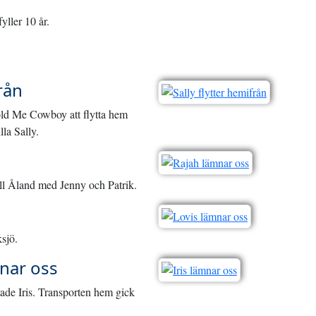
fyller 10 år.
rån
Hold Me Cowboy att flytta hem
lla Sally.
till Åland med Jenny och Patrik.
sjö.
nar oss
ade Iris. Transporten hem gick