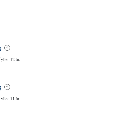
ag
fyller 12 år.
ag
fyller 11 år.