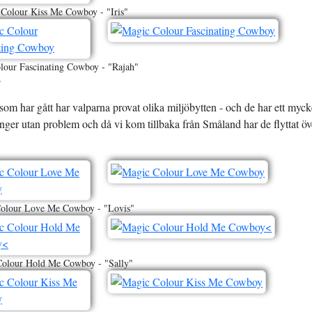
Colour Kiss Me Cowboy - "Iris"
lour Fascinating Cowboy - "Rajah"
r
m har gått har valparna provat olika miljöbytten - och de har ett myck
ånger utan problem och då vi kom tillbaka från Småland har de flyttat öv
olour Love Me Cowboy - "Lovis"
olour Hold Me Cowboy - "Sally"