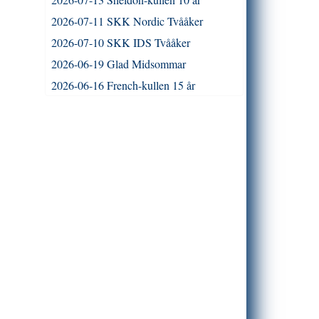
2026-07-11 SKK Nordic Tvååker
2026-07-10 SKK IDS Tvååker
2026-06-19 Glad Midsommar
2026-06-16 French-kullen 15 år
2026-06-13 Journey-kullen 13 år
2026-06-07 DM - Trelde Näs 3
2026-06-06 DM - Trelde Näs 2
2026-06-06 DM - Trelde Näs 1
2026-05-31 Whippetklubbens
Whippetspecial på Smålandsstenar BK
2026-05-30 Kennelträff Smålandsstenar
BK
2026-05-30 SW - Nose Work -
Smålandsstenar
2026-05-24 DKK Nordisk Utställning -