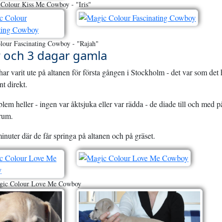
Colour Kiss Me Cowboy - "Iris"
lour Fascinating Cowboy - "Rajah"
r och 3 dagar gamla
ar varit ute på altanen för första gången i Stockholm - det var som det
nt direkt.
blem heller - ingen var åktsjuka eller var rädda - de diade till och med p
 rum.
nuter där de får springa på altanen och på gräset.
gic Colour Love Me Cowboy